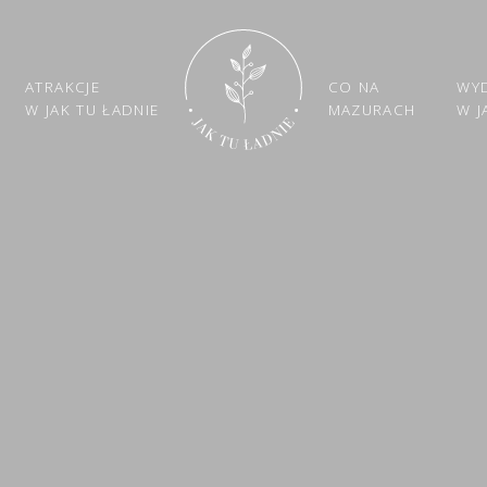
ATRAKCJE
CO NA
WY
W JAK TU ŁADNIE
MAZURACH
W J