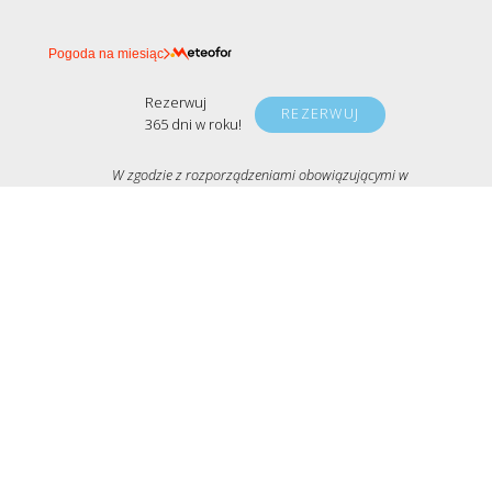
Pogoda na miesiąc
Rezerwuj
REZERWUJ
365 dni w roku!
W zgodzie z rozporządzeniami obowiązującymi w
Polsce, nasze domki mogą przyjmować Gości bez
zmian, zgodnie z założeniami rygoru sanitarnego.
copyright © 2026 Jak Tu Ładnie - Domki na Mazurach
polityka prywatności
informacja o cookies
regulamin
kontakt