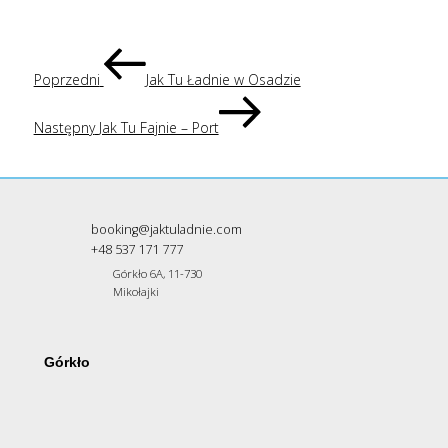
NAWIGACJA
Poprzedni
wpis
Poprzedni
Jak Tu Ładnie w Osadzie
WPISU
Następny
wpis
Następny
Jak Tu Fajnie – Port
booking@jaktuladnie.com
+48 537 171 777
Górkło 6A, 11-730
Mikołajki
Górkło