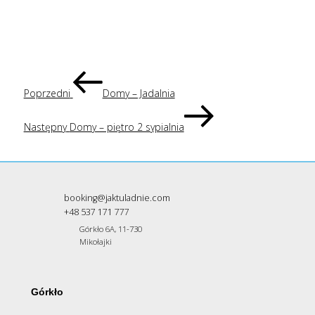
NAWIGACJA
Poprzedni
wpis
Poprzedni
Domy – Jadalnia
WPISU
Następny
wpis
Następny
Domy – piętro 2 sypialnia
booking@jaktuladnie.com
+48 537 171 777
Górkło 6A, 11-730
Mikołajki
Górkło