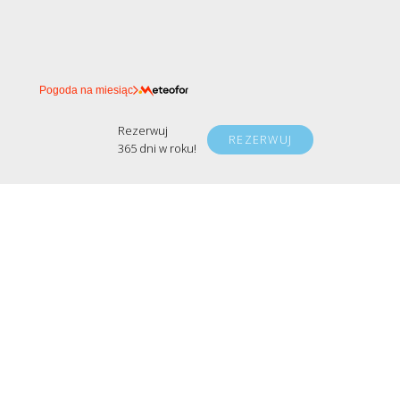
Pogoda na miesiąc
Rezerwuj
REZERWUJ
365 dni w roku!
W zgodzie z rozporządzeniami obowiązującymi w
Polsce, nasze domki mogą przyjmować Gości bez
zmian, zgodnie z założeniami rygoru sanitarnego.
copyright © 2026 Jak Tu Ładnie - Domki na Mazurach
polityka prywatności
informacja o cookies
regulamin
kontakt